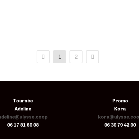
1
2
Tournée
Promo
Adeline
Kora
adeline@ulysse.coop
kora@ulysse.co
06 17 81 60 08
06 30 79 42 00