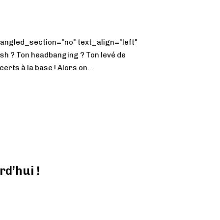
ngled_section="no" text_align="left"
h ? Ton headbanging ? Ton levé de
erts à la base ! Alors on...
rd’hui !