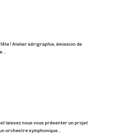
fête ! Atelier sérigraphie, émission de
...
et laissez nous vous présenter un projet
t un orchestre symphonique...