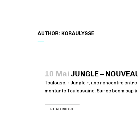
NEWS
BIO
ALBUMS
CONCERTS
VIDÉ
AUTHOR: KORAULYSSE
10 Mai
JUNGLE – NOUVEAU
Toulouse, « Jungle », une rencontre entre
montante Toulousaine. Sur ce boom bap à l’
READ MORE