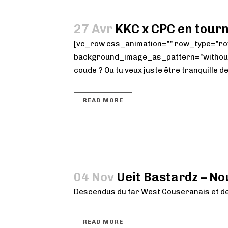
27 Avr
KKC x CPC en tourn
[vc_row css_animation="" row_type="row
background_image_as_pattern="without_p
coude ? Ou tu veux juste être tranquille de
READ MORE
04 Nov
Ueit Bastardz – Nou
Descendus du far West Couseranais et de
READ MORE