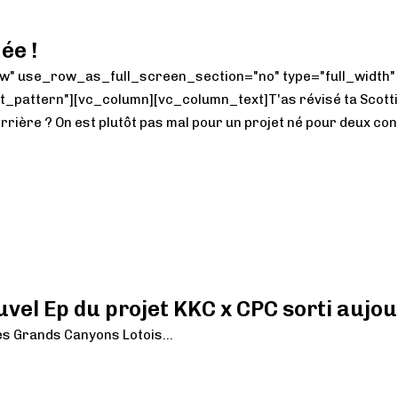
ée !
" use_row_as_full_screen_section="no" type="full_width" a
attern"][vc_column][vc_column_text]T'as révisé ta Scottis
rrière ? On est plutôt pas mal pour un projet né pour deux conc
vel Ep du projet KKC x CPC sorti aujou
s Grands Canyons Lotois...