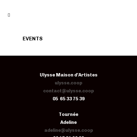
EVENTS
Ulysse Maison d’Artistes
ulysse.coop
contact@ulysse.coop
05 65 33 75 39
Tournée
Adeline
adeline@ulysse.coop