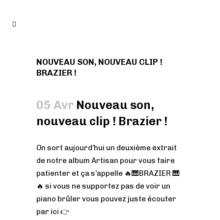
NOUVEAU SON, NOUVEAU CLIP !
BRAZIER !
05 Avr
Nouveau son,
nouveau clip ! Brazier !
On sort aujourd’hui un deuxième extrait
de notre album Artisan pour vous faire
patienter et ça s’appelle
🔥
🎹
BRAZIER
🎹
🔥
si vous ne supportez pas de voir un
piano brûler vous pouvez juste écouter
par ici
👉