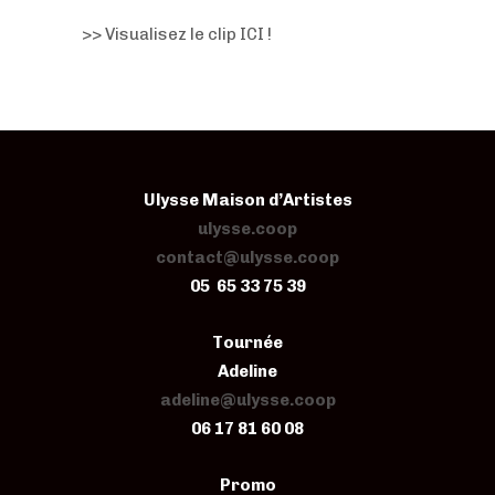
>> Visualisez le clip ICI !
Ulysse Maison d’Artistes
ulysse.coop
contact@ulysse.coop
05 65 33 75 39
Tournée
Adeline
adeline@ulysse.coop
06 17 81 60 08
Promo